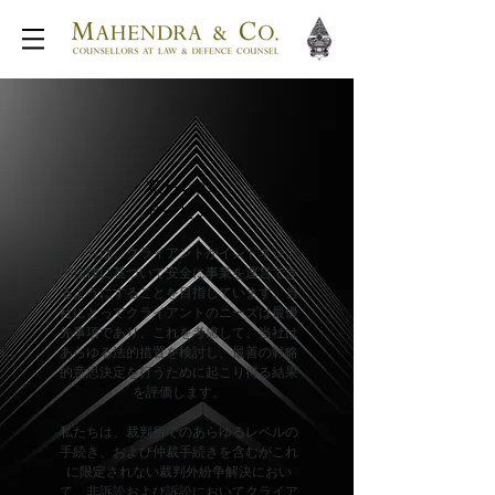
私たちの
サービス
私たちは、クライアントがインドネシア
の法律に基づいて安全に事業を運営でき
るようにすることを目指しています。
当
社にとってクライアントのニーズは最優
先事項であり、これを考慮して、当社は
あらゆる法的措置を検討し、最善の戦略
的意思決定を行うために起こり得る結果
を評価します。
私たちは、裁判所でのあらゆるレベルの
手続き、および仲裁手続きを含むがこれ
に限定されない裁判外紛争解決におい
て、非訴訟および訴訟においてクライア