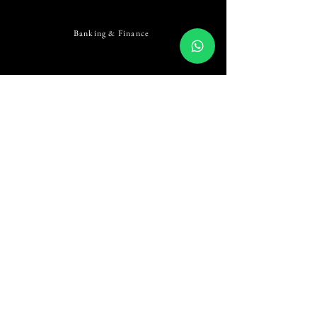
Banking & Finance
Business & Commercial
Capital Market
Construction
Corruption & Money Laundering
Dispute Resolution & Litigation