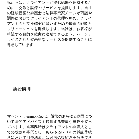
私たちは、クライアントが望む結果を達成するた
めに、交渉と調停のサービスを提供します。当社
の経験豊富な弁護士と法律専門家チームが商談や
調停においてクライアントの代理を務め、クライ
アントの利益を確実に満たすための最善の戦略と
ソリューションを提供します。当社は、お客様が
希望する目的を確実に達成できるよう、パーソナ
ライズされた効果的なサービスを提供することに
専念しています。
訴訟防御
マヘンドラ＆amp; Co. は、訴訟のあらゆる側面につ
いて法的アドバイスを提供する豊富な経験を持っ
ています。当事務所はクライアントの弁護人とし
ての役割を専門とし、あらゆるレベルの訴訟手続
きにおいて刑事法または民法の複雑さを解決でき