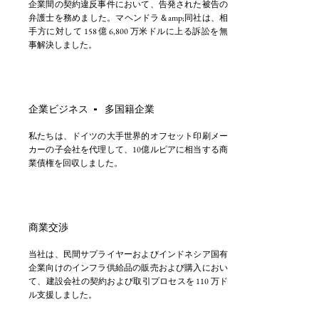
企業間の契約違反事件において、告発された被告の
弁護士を務めました。マヘンドラ＆amp;同社は、相
手方に対して 158 億 6,800 万米ドルに上る訴訟を無
事解決しました。
企業ビジネス - 多国籍企業
私たちは、ドイツの大手世界的オフセット印刷メー
カーの子会社を代理して、10億ルピアに相当する商
業債権を回収しました。
商業交渉
当社は、民間サプライヤーおよびインドネシア国有
企業向けのインフラ供給品の販売および購入におい
て、建設会社の契約および取引プロセスを 110 万ド
ル支援しました。