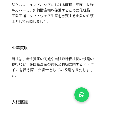
私たちは、インドネシアにおける商標、意匠、特許
をカバーし、知的財産権を保護するために化粧品、
工業工場、ソフトウェア生産を分類する企業の弁護
士として活動しました。
企業買収
当社は、株主資産の問題や当社取締役社長の役割の
移行など、多国籍企業の買収と再編に関するアドバ
イスを行う際に弁護士としての役割を果たしまし
た。
人権擁護
私たちは、国連人権委員会のインドネシア環状道路
建設段階の用地取得において人権対応を行う顧問弁
護士の一員でした。