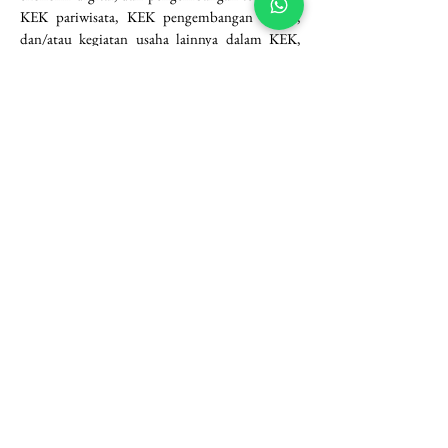
KEK pariwisata, KEK pengembangan energi, 
dan/atau kegiatan usaha lainnya dalam KEK, 
maka ketentuan nilai minimum investasi sesuai 
dengan ketentuan peraturan presiden tentang 
bidang usaha penanaman modal, sebagaimana 
disebut dalam Pasal 26 ayat (8).
Kesimpulan
Peraturan BKPM 5/2025 menunjukkan arah 
kebijakan yang semakin tegas dalam 
memastikan bahwa Penanaman Modal Asing 
(PMA) benar-benar merepresentasikan kegiatan 
usaha skala besar dengan struktur permodalan 
yang jelas dan komitmen jangka panjang. 
Dengan ditetapkannya ketentuan minimum 
nilai investasi sebesar lebih dari 
Rp10.000.000.000,00 (di luar tanah dan 
bangunan) per KBLI 5 digit per lokasi proyek, 
serta kewajiban modal ditempatkan/disetor 
paling sedikit Rp2.500.000.000,00 per perseroan 